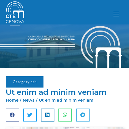
Skip
to
content
Category 4th
Ut enim ad minim veniam
Home
/
News
/
Ut enim ad minim veniam