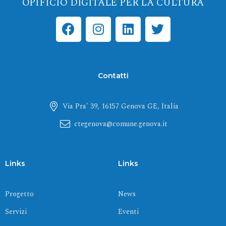
OPIFICIO DIGITALE PER LA CULTURA
F
I
L
T
a
n
i
w
c
s
n
i
e
t
k
t
b
a
e
t
Contatti
o
g
d
e
o
r
i
r
Via Pra' 39, 16157 Genova GE, Italia
k
a
n
m
ctegenova@comune.genova.it
Links
Links
Progetto
News
Servizi
Eventi