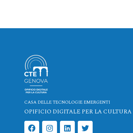
CASA DELLE TECNOLOGIE EMERGENTI
OPIFICIO DIGITALE PER LA CULTURA
F
I
L
T
a
n
i
w