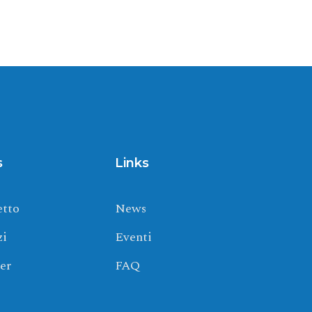
s
Links
etto
News
zi
Eventi
er
FAQ