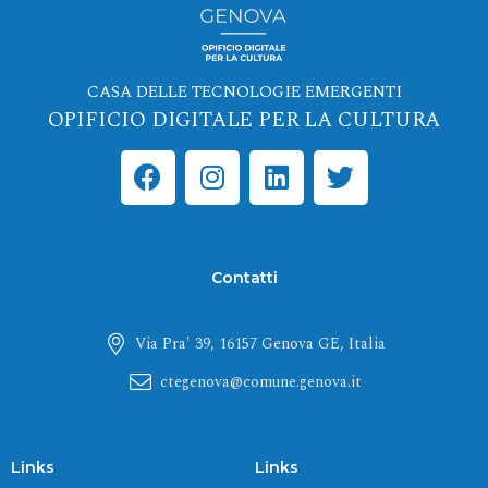
CASA DELLE TECNOLOGIE EMERGENTI
OPIFICIO DIGITALE PER LA CULTURA
F
I
L
T
a
n
i
w
c
s
n
i
e
t
k
t
b
a
e
t
Contatti
o
g
d
e
o
r
i
r
Via Pra' 39, 16157 Genova GE, Italia
k
a
n
m
ctegenova@comune.genova.it
Links
Links