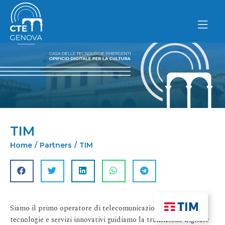
Vai
al
contenuto
TIM
Home
/
Partners
/
TIM
Siamo il primo operatore di telecomunicazioni italiano e con
tecnologie e servizi innovativi guidiamo la transizione digitale