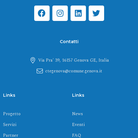
F
I
L
T
a
n
i
w
c
s
n
i
e
t
k
t
b
a
e
t
Contatti
o
g
d
e
o
r
i
r
Via Pra' 39, 16157 Genova GE, Italia
k
a
n
m
ctegenova@comune.genova.it
Links
Links
Progetto
News
Servizi
Eventi
Partner
FAQ